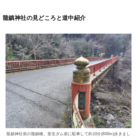
龍鎮神社の見どころと道中紹介
龍鎮神社前の龍鎮橋。室生ダム前に駐車して約10分(800m)歩きまし