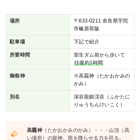
場所
〒633-0211 奈良県宇陀
市榛原荷阪
駐車場
下記で紹介
所要時間
室生ダム前から歩いて
往復約1時間
御祭神
※高龗神（たかおかみの
かみ）
別名
深谷龍鎮渓谷（ふかたに
りゅうちんけいこく）
高龗神
（たかおかみのかみ）・・・山頂（高
い場所）の龍神。雨を降らせる力を司る。