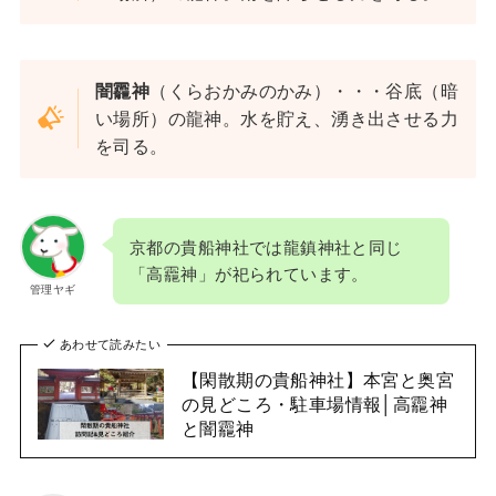
闇龗神
（くらおかみのかみ）・・・谷底（暗
い場所）の龍神。水を貯え、湧き出させる力
を司る。
京都の貴船神社では龍鎮神社と同じ
「高龗神」が祀られています。
管理ヤギ
あわせて読みたい
【閑散期の貴船神社】本宮と奥宮
の見どころ・駐車場情報│高龗神
と闇龗神