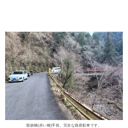
龍鎮橋(赤い橋)手前。完全な路肩駐車です。