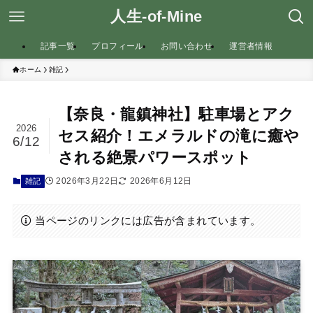
人生-of-Mine
記事一覧
プロフィール
お問い合わせ
運営者情報
ホーム
雑記
【奈良・龍鎮神社】駐車場とアク
2026
セス紹介！エメラルドの滝に癒や
6/12
される絶景パワースポット
2026年3月22日
2026年6月12日
雑記
当ページのリンクには広告が含まれています。