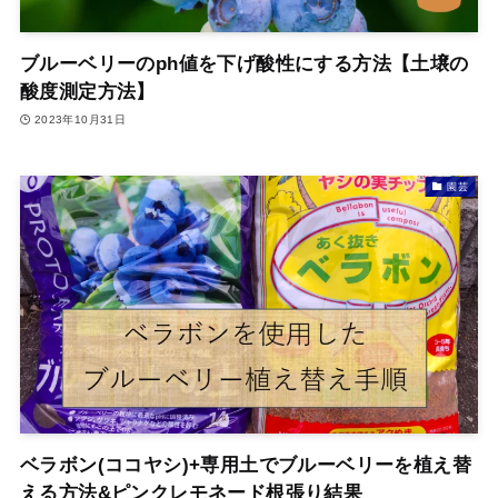
ブルーベリーのph値を下げ酸性にする方法【土壌の
酸度測定方法】
2023年10月31日
園芸
ベラボン(ココヤシ)+専用土でブルーベリーを植え替
える方法&ピンクレモネード根張り結果