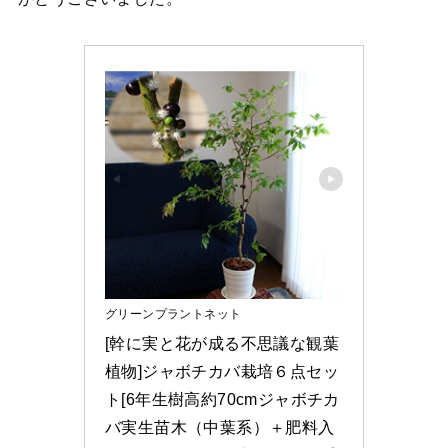
グリーンプラントネット
[幹に実と花が成る不思議な観葉
植物]ジャボチカバ栽培６点セッ
ト[6年生樹高約70cmジャボチカ
バ実生苗木（中葉系）＋肥料入