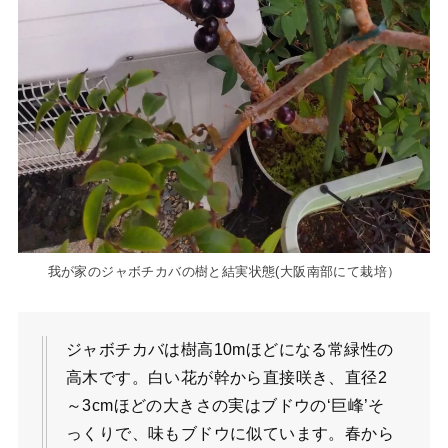
我が家のジャボチカバの樹と結実状態(大阪南部にて栽培）
ジャボチカバは樹高10mほどになる常緑性の
高木です。白い花が幹から直接咲き、直径2
～3cmほどの大きさの実はブドウの‘巨峰’そ
っくりで、味もブドウに似ています。春から