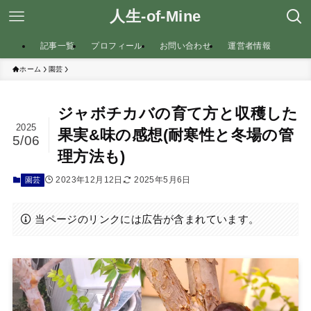
人生-of-Mine
記事一覧
プロフィール
お問い合わせ
運営者情報
ホーム
園芸
ジャボチカバの育て方と収穫した
2025
果実&味の感想(耐寒性と冬場の管
5/06
理方法も)
2023年12月12日
2025年5月6日
園芸
当ページのリンクには広告が含まれています。