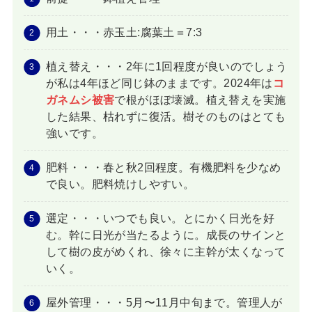
用土・・・赤玉土:腐葉土＝7:3
植え替え・・・2年に1回程度が良いのでしょう
が私は4年ほど同じ鉢のままです。2024年は
コ
ガネムシ被害
で根がほぼ壊滅。植え替えを実施
した結果、枯れずに復活。樹そのものはとても
強いです。
肥料・・・春と秋2回程度。有機肥料を少なめ
で良い。肥料焼けしやすい。
選定・・・いつでも良い。とにかく日光を好
む。幹に日光が当たるように。成長のサインと
して樹の皮がめくれ、徐々に主幹が太くなって
いく。
屋外管理・・・5月〜11月中旬まで。管理人が